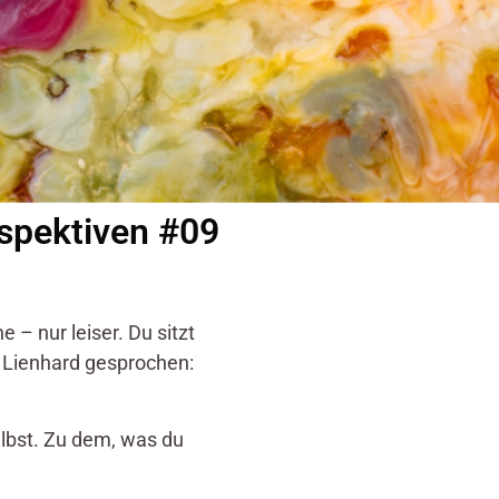
rspektiven #09
 – nur leiser. Du sitzt
s Lienhard gesprochen:
selbst. Zu dem, was du