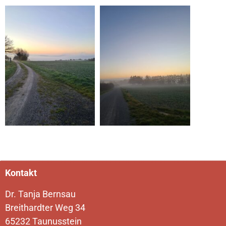
Kontakt
Dr. Tanja Bernsau
Breithardter Weg 34
65232 Taunusstein