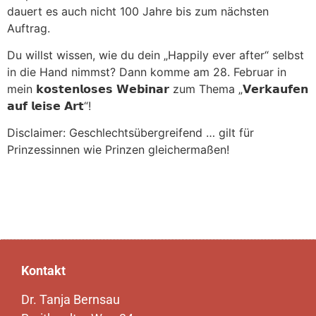
dauert es auch nicht 100 Jahre bis zum nächsten
Auftrag.
Du willst wissen, wie du dein „Happily ever after“ selbst
in die Hand nimmst? Dann komme am 28. Februar in
mein 𝗸𝗼𝘀𝘁𝗲𝗻𝗹𝗼𝘀𝗲𝘀 𝗪𝗲𝗯𝗶𝗻𝗮𝗿 zum Thema „𝗩𝗲𝗿𝗸𝗮𝘂𝗳𝗲𝗻
𝗮𝘂𝗳 𝗹𝗲𝗶𝘀𝗲 𝗔𝗿𝘁“!
Disclaimer: Geschlechtsübergreifend … gilt für
Prinzessinnen wie Prinzen gleichermaßen!
Kontakt
Dr. Tanja Bernsau