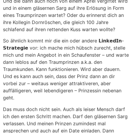
Und die dann auch noch von einem Apfel vergiftet wird
und in einem gläsernen Sarg auf ihre Erlösung in Form
eines Traumprinzen wartet? Oder du erinnerst dich an
ihre Kollegin Dornröschen, die gleich 100 Jahre
schlafend auf ihren rettenden Kuss warten wollte?
So ähnlich kommt mir die ein oder andere 𝗟𝗶𝗻𝗸𝗲𝗱𝗜𝗻-
𝗦𝘁𝗿𝗮𝘁𝗲𝗴𝗶𝗲 vor: ich mache mich hübsch zurecht, stelle
mich und mein Angebot in ein Schaufenster – und warte
dann leblos auf den Traumprinzen a.k.a. den
Traumkunden. Kann funktionieren. Wird aber dauern.
Und es kann auch sein, dass der Prinz dann an dir
vorbei zur – weitaus weniger attraktiveren, aber
auffälligeren, weil lebendigeren – Prinzessin nebenan
geht.
Das muss doch nicht sein. Auch als leiser Mensch darf
ich den ersten Schritt machen. Darf den gläsernen Sarg
verlassen. Und meinen Prinzen zumindest mal
ansprechen und auch auf ein Date einladen. Dann