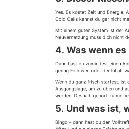
Yes. Es kostet Zeit und Energie. 
Cold Calls kannst du gar nicht mac
Mit einem guten System ist der Au
Neuvernetzung muss dich nicht d
4
.
Was
wenn
es
Dann hast du zumindest einen Anf
genug Follower, oder der Inhalt w
Wenn du ganz frisch startest, ist 
Ausgangslage, um zu üben und aus
werden. Deshalb gehört zu meine
5
.
Und
was
ist
,
Bingo – dann hast du den Volltref
öfter. Und die eigene Erfahrung u