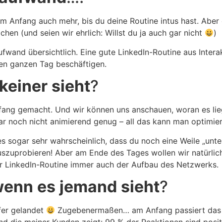
Am Anfang auch mehr, bis du deine Routine intus hast. Aber 
hen (und seien wir ehrlich: Willst du ja auch gar nicht
)
fwand übersichtlich. Eine gute LinkedIn-Routine aus Intera
en ganzen Tag beschäftigen.
keiner
sieht
?
ang gemacht. Und wir können uns anschauen, woran es lieg
ar noch nicht animierend genug – all das kann man optimier
es sogar sehr wahrscheinlich, dass du noch eine Weile „unter
zuprobieren! Aber am Ende des Tages wollen wir natürlich,
r LinkedIn-Routine immer auch der Aufbau des Netzwerks.
wenn
es
jemand
sieht
?
fer gelandet
Zugebenermaßen… am Anfang passiert das n
nd die meiner Kunden zeigt: 99 % der Reaktionen sind positi