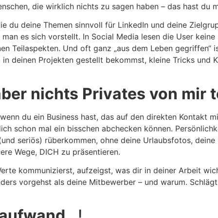
nschen, die wirklich nichts zu sagen haben – das hast du 
wie du deine Themen sinnvoll für LinkedIn und deine Zielgru
s man es sich vorstellt. In Social Media lesen die User keine
inen Teilaspekten. Und oft ganz „aus dem Leben gegriffen“ 
u in deinen Projekten gestellt bekommst, kleine Tricks und Kn
aber
nichts
Privates
von
mir
t
 wenn du ein Business hast, das auf den direkten Kontakt mi
ich schon mal ein bisschen abchecken können. Persönlichke
(und seriös) rüberkommen, ohne deine Urlaubsfotos, deine 
dere Wege, DICH zu präsentieren.
erte kommunizierst, aufzeigst, was dir in deiner Arbeit wi
anders vorgehst als deine Mitbewerber – und warum. Schläg
naufwand
…!