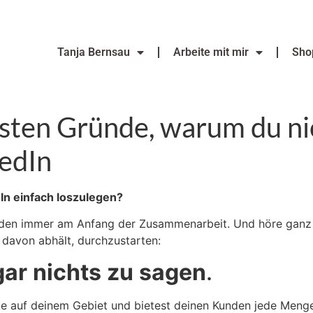
Tanja Bernsau
Arbeite mit mir
Sho
gsten Gründe, warum du ni
kedIn
dIn einfach loszulegen?
unden immer am Anfang der Zusammenarbeit. Und höre ganz 
davon abhält, durchzustarten:
gar
nichts
zu
sagen
.
erte auf deinem Gebiet und bietest deinen Kunden jede Meng