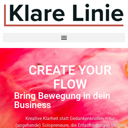
CREATE YOUR
FLOW
Bring Bewegung in dein
Business
Kreative Klarheit statt Gedankenknoten – für
(angehende) Solopreneure, die Entscheidungen treffen