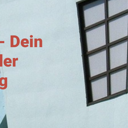
- Dein
der
g