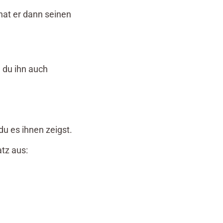
 hat er dann seinen
n du ihn auch
u es ihnen zeigst.
atz aus: