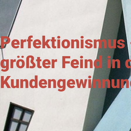
Perfektionismus 
größter Feind in 
Kundengewinnun