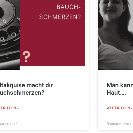
ltakquise macht dir
Man kann 
uchschmerzen?
Haut….
TERLESEN »
WEITERLESEN »
uar 25, 2022
Februar 24, 2022